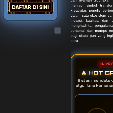
dan nyaman digunakan.
menjadi simbol transform
kreativitas penulis ber
dalam satu ekosistem ya
inovasi, kualitas, dan a
menghadirkan pengalama
personal, dan mampu m
bagi siapa pun yang ing
baru.
LIVE 
🔥 HOT G
Sistem mendetek
algoritma kemenang