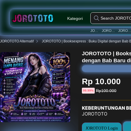
Kategori
JOROTOTO
JOROTOTO Login
JOROTOTO Daft
JOROTOTO Alternatif
JOROTOTO | Booksexpress : Buku Digital dengan Bab Baru di Setiap Ak
JOROTOTO | Bookse
dengan Bab Baru di
Rp 10.000
Harga
Rp100.000
diskon
99.99%
sebelum
diskon
KEBERUNTUNGAN B
JOROTOTO
J
JOROTOTO Login