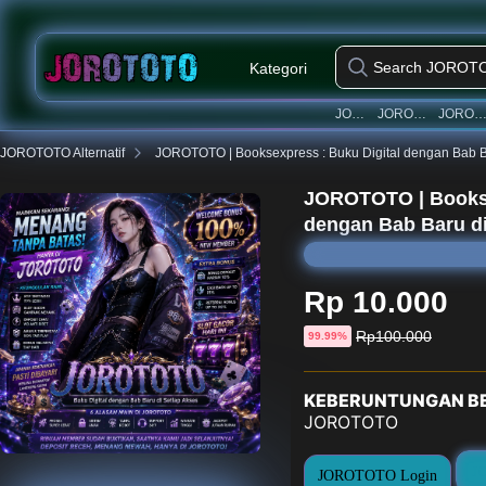
Kategori
JOROTOTO
JOROTOTO Login
JOROTOTO Daft
JOROTOTO Alternatif
JOROTOTO | Booksexpress : Buku Digital dengan Bab Baru di Setiap Ak
JOROTOTO | Bookse
dengan Bab Baru di
Rp 10.000
Harga
Rp100.000
diskon
99.99%
sebelum
diskon
KEBERUNTUNGAN B
JOROTOTO
J
JOROTOTO Login