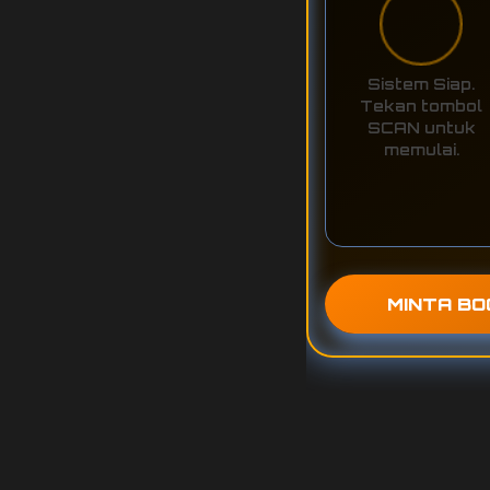
Sistem Siap.
Tekan tombol
SCAN untuk
memulai.
MINTA B