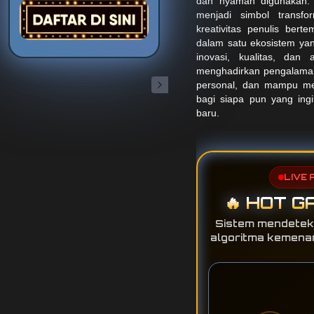
dan nyaman digunakan.
menjadi simbol transform
kreativitas penulis ber
dalam satu ekosistem ya
inovasi, kualitas, dan a
menghadirkan pengalama
personal, dan mampu m
bagi siapa pun yang ing
baru.
LIVE 
🔥 HOT G
Sistem mendetek
algoritma kemenang