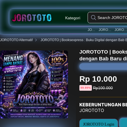
Kategori
JOROTOTO
JOROTOTO Login
JOROTOTO Daft
JOROTOTO Alternatif
JOROTOTO | Booksexpress : Buku Digital dengan Bab Baru di Setiap Ak
JOROTOTO | Bookse
dengan Bab Baru di
Rp 10.000
Harga
Rp100.000
diskon
99.99%
sebelum
diskon
KEBERUNTUNGAN B
JOROTOTO
J
JOROTOTO Login