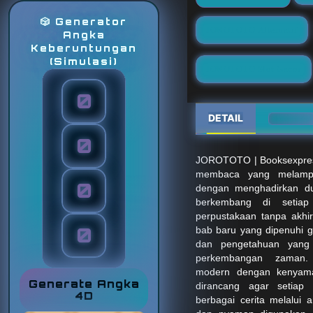
🎲 Generator
JOROTOTO Alternatif
Angka
Keberuntungan
(Simulasi)
JOROTOTO Slot Gacor
0
DETAIL
0
JOROTOTO
| Booksexpre
membaca yang melampa
0
dengan menghadirkan dun
berkembang di setiap
perpustakaan tanpa akhi
0
bab baru yang dipenuhi ga
dan pengetahuan yang 
perkembangan zaman. 
modern dengan kenyama
Generate Angka
dirancang agar setiap
4D
berbagai cerita melalui a