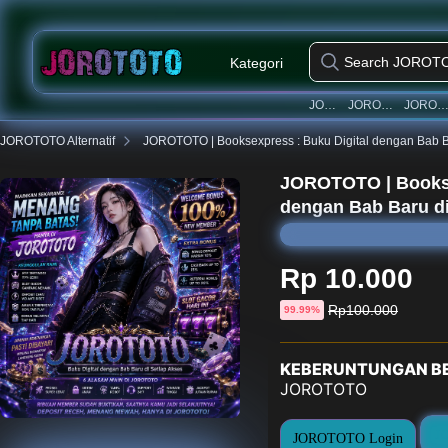
Kategori
JOROTOTO
JOROTOTO Login
JOROTOTO Daft
JOROTOTO Alternatif
JOROTOTO | Booksexpress : Buku Digital dengan Bab Baru di Setiap Ak
JOROTOTO | Bookse
dengan Bab Baru di
Rp 10.000
Harga
Rp100.000
diskon
99.99%
sebelum
diskon
KEBERUNTUNGAN B
JOROTOTO
J
JOROTOTO Login