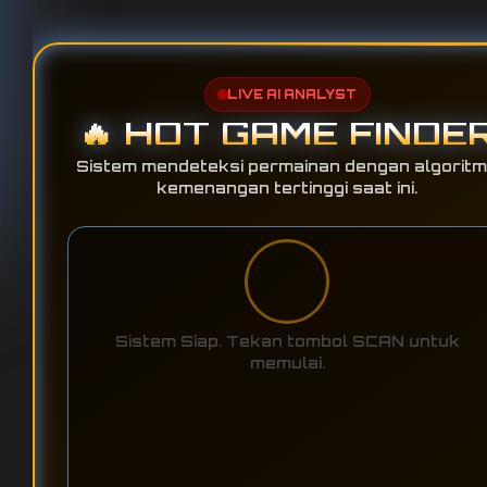
LIVE AI ANALYST
🔥 HOT GAME FINDE
Sistem mendeteksi permainan dengan algorit
kemenangan tertinggi saat ini.
Sistem Siap. Tekan tombol SCAN untuk
memulai.