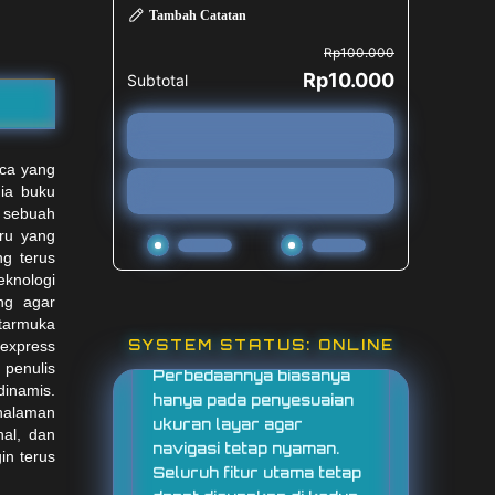
Ya, selama Anda
Tambah Catatan
menggunakan akun
harga
Rp100.000
sendiri dan koneksi
sebelum
Rp10.000
internet yang stabil, akun
Subtotal
diskon
tetap dapat diakses dari
berbagai lokasi sesuai
ketentuan yang berlaku.
ca yang
ia buku
Kenapa tampilan
 sebuah
JOROTOTO di ponsel
ru yang
saya sedikit berbeda
ng terus
dengan di laptop?
knologi
ng agar
Perbedaannya biasanya
ntarmuka
hanya pada penyesuaian
SYSTEM STATUS: ONLINE
sexpress
ukuran layar agar
 penulis
navigasi tetap nyaman.
dinamis.
Seluruh fitur utama tetap
 halaman
dapat digunakan di kedua
al, dan
perangkat.
n terus