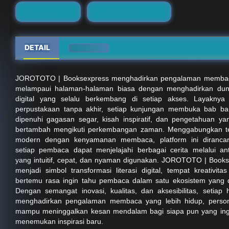
JOROTOTO Slot
JOROTOTO Slot Gacor
DETAIL
JOROTOTO
| Booksexpress menghadirkan pengalaman memba
melampaui halaman-halaman biasa dengan menghadirkan dun
digital yang selalu berkembang di setiap akses. Layaknya
perpustakaan tanpa akhir, setiap kunjungan membuka bab ba
dipenuhi gagasan segar, kisah inspiratif, dan pengetahuan ya
bertambah mengikuti perkembangan zaman. Menggabungkan te
modern dengan kenyamanan membaca, platform ini diranca
setiap pembaca dapat menjelajahi berbagai cerita melalui a
yang intuitif, cepat, dan nyaman digunakan. JOROTOTO | Book
menjadi simbol transformasi literasi digital, tempat kreativitas
bertemu rasa ingin tahu pembaca dalam satu ekosistem yang 
Dengan semangat inovasi, kualitas, dan aksesibilitas, setiap
menghadirkan pengalaman membaca yang lebih hidup, person
mampu meninggalkan kesan mendalam bagi siapa pun yang ingi
menemukan inspirasi baru.