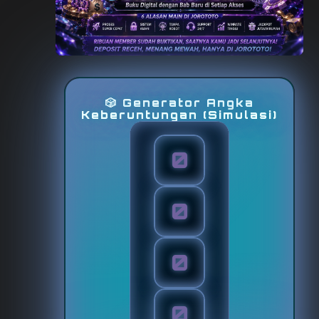
🎲 Generator Angka
Keberuntungan (Simulasi)
0
0
0
0