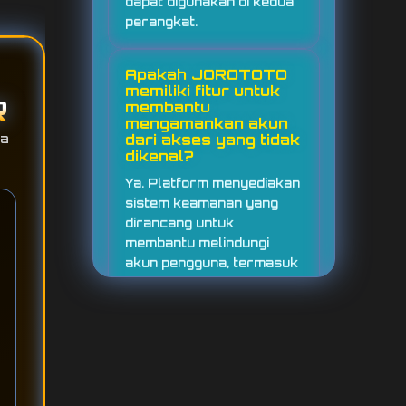
Apakah JOROTOTO
memiliki fitur untuk
membantu
mengamankan akun
dari akses yang tidak
dikenal?
R
Ya. Platform menyediakan
ma
sistem keamanan yang
dirancang untuk
membantu melindungi
akun pengguna, termasuk
verifikasi pada aktivitas
tertentu.
Jika saya lupa data
akun, apakah proses
pemulihannya
memerlukan waktu
lama?
Tidak selalu. Selama data