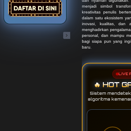
dan nyaman digunakan.
menjadi simbol transform
kreativitas penulis ber
dalam satu ekosistem ya
inovasi, kualitas, dan a
menghadirkan pengalama
personal, dan mampu m
bagi siapa pun yang ing
baru.
LIVE 
🔥 HOT G
Sistem mendetek
algoritma kemenang