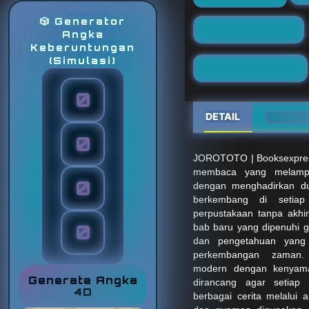
🎲 Generator
Angka
JOROTOTO Alternatif
Keberuntungan
(Simulasi)
JOROTOTO Slot Gacor
0
DETAIL
0
JOROTOTO
| Booksexpre
membaca yang melampa
0
dengan menghadirkan dun
berkembang di setiap
perpustakaan tanpa akhi
0
bab baru yang dipenuhi ga
dan pengetahuan yang 
perkembangan zaman. 
modern dengan kenyama
Generate Angka
dirancang agar setiap
4D
berbagai cerita melalui a