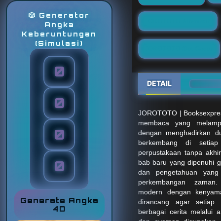
🎲 Generator
JOROTOTO Alternatif
Angka
Keberuntungan
(Simulasi)
JOROTOTO Slot Gacor
0
DETAIL
0
JOROTOTO
| Booksexpre
membaca yang melampa
0
dengan menghadirkan dun
berkembang di setiap
perpustakaan tanpa akhi
0
bab baru yang dipenuhi ga
dan pengetahuan yang 
perkembangan zaman. 
modern dengan kenyama
Generate Angka
dirancang agar setiap
4D
berbagai cerita melalui a