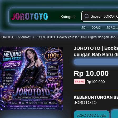
Kategori
JOROTOTO
JOROTOTO Login
JOROTOTO Daft
JOROTOTO Alternatif
JOROTOTO | Booksexpress : Buku Digital dengan Bab Baru di Setiap Ak
JOROTOTO | Bookse
dengan Bab Baru di
Rp 10.000
Harga
Rp100.000
diskon
99.99%
sebelum
diskon
KEBERUNTUNGAN B
JOROTOTO
J
JOROTOTO Login