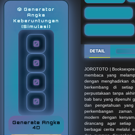
🎲 Generator
JOROTOTO Alternatif
Angka
Keberuntungan
(Simulasi)
JOROTOTO Slot Gacor
0
DETAIL
0
JOROTOTO
| Booksexpre
membaca yang melampa
0
dengan menghadirkan dun
berkembang di setiap
perpustakaan tanpa akhi
0
bab baru yang dipenuhi ga
dan pengetahuan yang 
perkembangan zaman. 
modern dengan kenyama
Generate Angka
dirancang agar setiap
4D
berbagai cerita melalui a