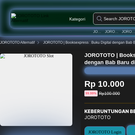
Kategori
JOROTOTO
JOROTOTO Login
JOROTOTO Daft
JOROTOTO Alternatif
JOROTOTO | Booksexpress : Buku Digital dengan Bab Baru di Setiap Ak
JOROTOTO | Bookse
dengan Bab Baru di
Rp 10.000
Harga
Rp100.000
diskon
99.99%
sebelum
diskon
KEBERUNTUNGAN B
JOROTOTO
J
JOROTOTO Login