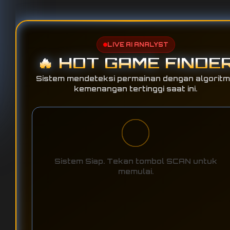
LIVE AI ANALYST
🔥 HOT GAME FINDE
Sistem mendeteksi permainan dengan algorit
kemenangan tertinggi saat ini.
Sistem Siap. Tekan tombol SCAN untuk
memulai.