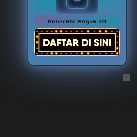
Generate Angka 4D