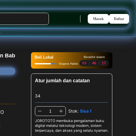
Masuk
Daftar
Alternatif
an Bab
Beli Lokal
Berakhir dalam
0
0
0
0
0
0
0
3
:
4
6
:
1
7
Segera Habis
3
jam
46
Atur jumlah dan catatan
menit
17
Terpilih:
34
detik
Stok
:
Sisa
1
TO
Saya sering
jumlah
bepergian ke luar
JOROTOTO membuka pengalaman buku
kota. Apakah akun
digital melalui teknologi modern, sistem
JOROTOTO tetap
terpercaya, dan akses yang selalu nyaman.
bisa diakses dari