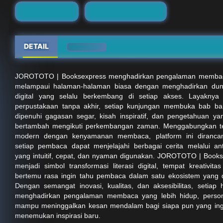
JOROTOTO Slot
JOROTOTO Slot Gacor
DETAIL
JOROTOTO
| Booksexpress menghadirkan pengalaman memba
melampaui halaman-halaman biasa dengan menghadirkan dun
digital yang selalu berkembang di setiap akses. Layaknya
perpustakaan tanpa akhir, setiap kunjungan membuka bab ba
dipenuhi gagasan segar, kisah inspiratif, dan pengetahuan ya
bertambah mengikuti perkembangan zaman. Menggabungkan te
modern dengan kenyamanan membaca, platform ini diranca
setiap pembaca dapat menjelajahi berbagai cerita melalui a
yang intuitif, cepat, dan nyaman digunakan. JOROTOTO | Book
menjadi simbol transformasi literasi digital, tempat kreativitas
bertemu rasa ingin tahu pembaca dalam satu ekosistem yang 
Dengan semangat inovasi, kualitas, dan aksesibilitas, setiap
menghadirkan pengalaman membaca yang lebih hidup, person
mampu meninggalkan kesan mendalam bagi siapa pun yang ingi
menemukan inspirasi baru.