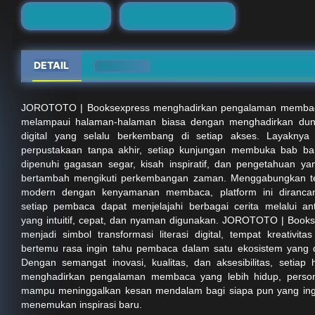
JOROTOTO Slot
JOROTOTO Slot Gacor
DETAIL
JOROTOTO
| Booksexpress menghadirkan pengalaman memba
melampaui halaman-halaman biasa dengan menghadirkan dun
digital yang selalu berkembang di setiap akses. Layaknya
perpustakaan tanpa akhir, setiap kunjungan membuka bab ba
dipenuhi gagasan segar, kisah inspiratif, dan pengetahuan ya
bertambah mengikuti perkembangan zaman. Menggabungkan te
modern dengan kenyamanan membaca, platform ini diranca
setiap pembaca dapat menjelajahi berbagai cerita melalui a
yang intuitif, cepat, dan nyaman digunakan. JOROTOTO | Book
menjadi simbol transformasi literasi digital, tempat kreativitas
bertemu rasa ingin tahu pembaca dalam satu ekosistem yang 
Dengan semangat inovasi, kualitas, dan aksesibilitas, setiap
menghadirkan pengalaman membaca yang lebih hidup, person
mampu meninggalkan kesan mendalam bagi siapa pun yang ingi
menemukan inspirasi baru.