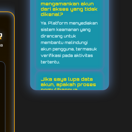
Ya. Platform menyediakan
sistem keamanan yang
dirancang untuk
membantu melindungi
akun pengguna, termasuk
R
verifikasi pada aktivitas
tertentu.
ma
Jika saya lupa data
akun, apakah proses
pemulihannya
memerlukan waktu
lama?
Tidak selalu. Selama data
yang Anda berikan sesuai
dan dapat diverifikasi, tim
layanan pelanggan
biasanya akan membantu
proses pemulihan secepat
mungkin.