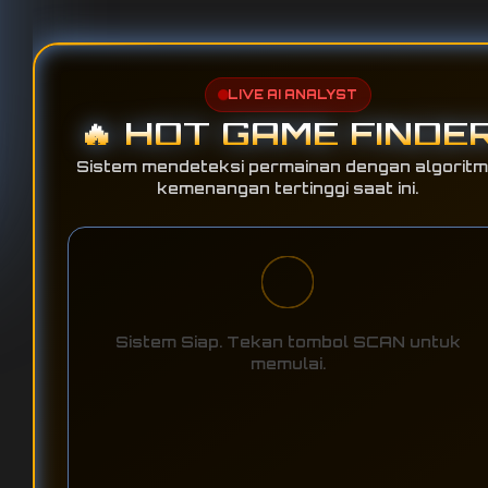
LIVE AI ANALYST
🔥 HOT GAME FINDE
Sistem mendeteksi permainan dengan algorit
kemenangan tertinggi saat ini.
Sistem Siap. Tekan tombol SCAN untuk
memulai.