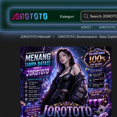
Kategori
JOROTOTO
JO
JOROTOTO Alternatif
JOROTOTO | Booksexpress : Buku Digital