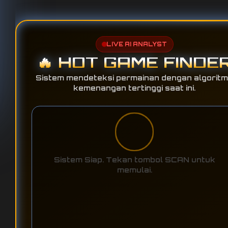
LIVE AI ANALYST
🔥 HOT GAME FINDE
Sistem mendeteksi permainan dengan algorit
kemenangan tertinggi saat ini.
Sistem Siap. Tekan tombol SCAN untuk
memulai.