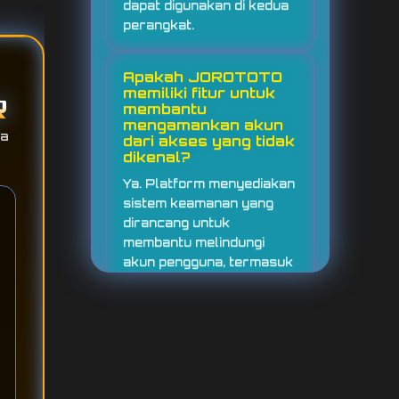
Apakah JOROTOTO
memiliki fitur untuk
membantu
mengamankan akun
dari akses yang tidak
dikenal?
R
Ya. Platform menyediakan
ma
sistem keamanan yang
dirancang untuk
membantu melindungi
akun pengguna, termasuk
verifikasi pada aktivitas
tertentu.
Jika saya lupa data
akun, apakah proses
pemulihannya
memerlukan waktu
lama?
Tidak selalu. Selama data