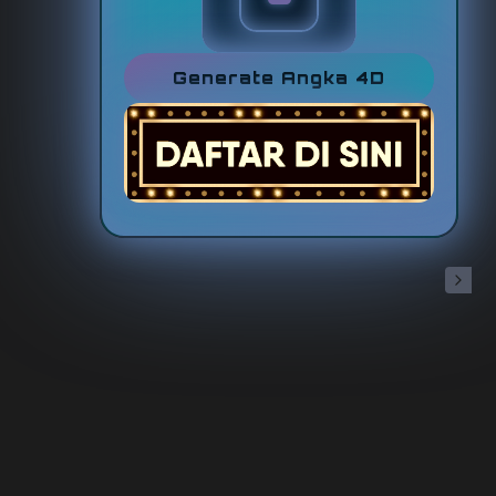
Generate Angka 4D