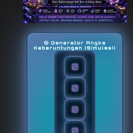
🎲 Generator Angka
Keberuntungan (Simulasi)
0
0
0
0