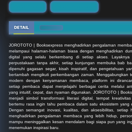
JOROTOTO Slot
JOROTOTO Slot Gacor
DETAIL
JOROTOTO
| Booksexpress menghadirkan pengalaman memba
melampaui halaman-halaman biasa dengan menghadirkan dun
digital yang selalu berkembang di setiap akses. Layaknya
perpustakaan tanpa akhir, setiap kunjungan membuka bab ba
dipenuhi gagasan segar, kisah inspiratif, dan pengetahuan ya
bertambah mengikuti perkembangan zaman. Menggabungkan te
modern dengan kenyamanan membaca, platform ini diranca
setiap pembaca dapat menjelajahi berbagai cerita melalui a
yang intuitif, cepat, dan nyaman digunakan. JOROTOTO | Book
menjadi simbol transformasi literasi digital, tempat kreativitas
bertemu rasa ingin tahu pembaca dalam satu ekosistem yang 
Dengan semangat inovasi, kualitas, dan aksesibilitas, setiap
menghadirkan pengalaman membaca yang lebih hidup, person
mampu meninggalkan kesan mendalam bagi siapa pun yang ingi
menemukan inspirasi baru.