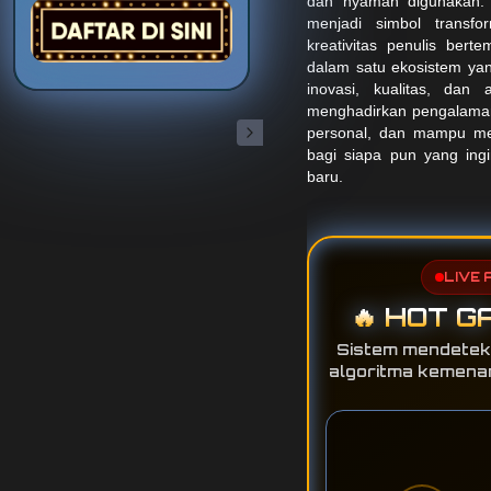
dan nyaman digunakan.
menjadi simbol transform
kreativitas penulis ber
dalam satu ekosistem ya
inovasi, kualitas, dan a
menghadirkan pengalama
personal, dan mampu m
bagi siapa pun yang ing
baru.
LIVE 
🔥 HOT G
Sistem mendetek
algoritma kemenang