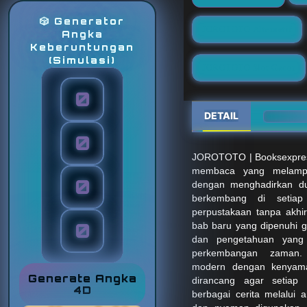
🎲 Generator
Angka
JOROTOTO Alternatif
Keberuntungan
(Simulasi)
JOROTOTO Slot Gacor
0
DETAIL
0
JOROTOTO
| Booksexpre
membaca yang melampa
0
dengan menghadirkan dun
berkembang di setiap
perpustakaan tanpa akhi
0
bab baru yang dipenuhi ga
dan pengetahuan yang 
perkembangan zaman. 
modern dengan kenyama
Generate Angka
dirancang agar setiap
4D
berbagai cerita melalui a