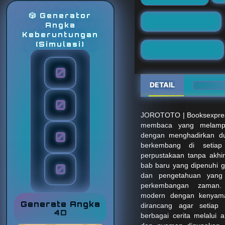
🎲 Generator
Angka
JOROTOTO Alternatif
Keberuntungan
(Simulasi)
JOROTOTO Slot Gacor
0
DETAIL
0
JOROTOTO
| Booksexpre
membaca yang melampa
0
dengan menghadirkan dun
berkembang di setiap
perpustakaan tanpa akhi
0
bab baru yang dipenuhi ga
dan pengetahuan yang 
perkembangan zaman. 
modern dengan kenyama
Generate Angka
dirancang agar setiap
4D
berbagai cerita melalui a