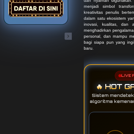
dan nyaman digunakan.
menjadi simbol transform
kreativitas penulis ber
dalam satu ekosistem ya
inovasi, kualitas, dan a
menghadirkan pengalama
personal, dan mampu m
bagi siapa pun yang ing
baru.
LIVE 
🔥 HOT G
Sistem mendetek
algoritma kemenang