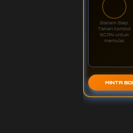
Sistem Siap.
Tekan tombol
SCAN untuk
memulai.
MINTA B