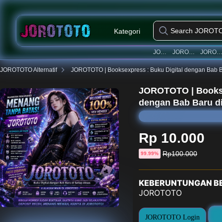
Kategori
JOROTOTO
JOROTOTO Login
JOROTOTO Daft
JOROTOTO Alternatif
JOROTOTO | Booksexpress : Buku Digital dengan Bab Baru di Setiap Ak
JOROTOTO | Bookse
dengan Bab Baru di
Rp 10.000
Harga
Rp100.000
diskon
99.99%
sebelum
diskon
KEBERUNTUNGAN B
JOROTOTO
J
JOROTOTO Login