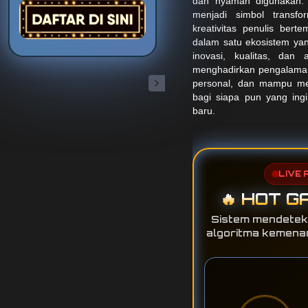
dan nyaman digunakan.
menjadi simbol transform
kreativitas penulis ber
dalam satu ekosistem ya
inovasi, kualitas, dan a
menghadirkan pengalama
personal, dan mampu m
bagi siapa pun yang ing
baru.
LIVE 
🔥 HOT G
Sistem mendetek
algoritma kemenang