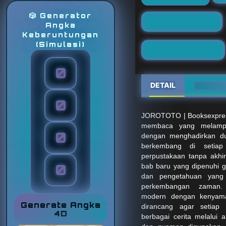
🎲 Generator
JOROTOTO Alternatif
Angka
Keberuntungan
(Simulasi)
JOROTOTO Slot Gacor
0
DETAIL
0
JOROTOTO
| Booksexpre
membaca yang melampa
0
dengan menghadirkan dun
berkembang di setiap
perpustakaan tanpa akhi
0
bab baru yang dipenuhi ga
dan pengetahuan yang 
perkembangan zaman. 
modern dengan kenyama
Generate Angka
dirancang agar setiap
4D
berbagai cerita melalui a