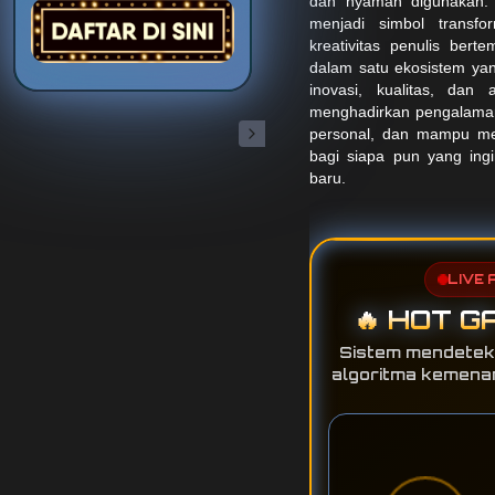
dan nyaman digunakan.
menjadi simbol transform
kreativitas penulis ber
dalam satu ekosistem ya
inovasi, kualitas, dan a
menghadirkan pengalama
personal, dan mampu m
bagi siapa pun yang ing
baru.
LIVE 
🔥 HOT G
Sistem mendetek
algoritma kemenang