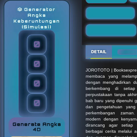
🎲 Generator
Angka
JOROTOTO Alternatif
Keberuntungan
(Simulasi)
JOROTOTO Slot Gacor
0
DETAIL
0
JOROTOTO
| Booksexpre
membaca yang melampa
0
dengan menghadirkan dun
berkembang di setiap
perpustakaan tanpa akhi
0
bab baru yang dipenuhi ga
dan pengetahuan yang 
perkembangan zaman. 
modern dengan kenyama
Generate Angka
dirancang agar setiap
4D
berbagai cerita melalui a