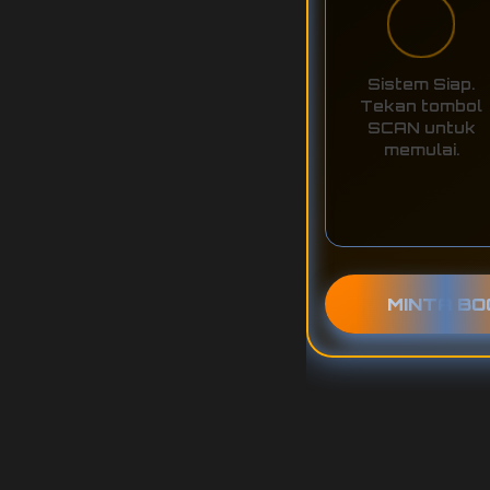
Sistem Siap.
Tekan tombol
SCAN untuk
memulai.
MINTA B