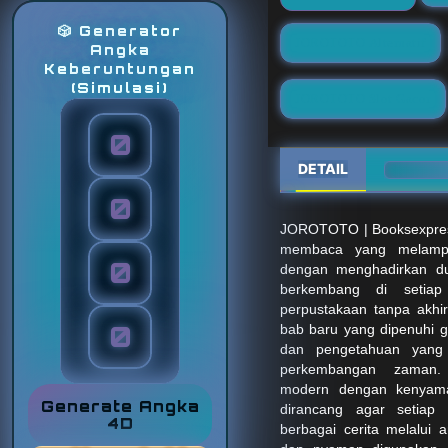
🎲 Generator
JOROTOTO Alternatif
Angka
Keberuntungan
(Simulasi)
JOROTOTO Slot Gacor
0
DETAIL
0
JOROTOTO
| Booksexpre
membaca yang melampa
0
dengan menghadirkan dun
berkembang di setiap
perpustakaan tanpa akhi
0
bab baru yang dipenuhi ga
dan pengetahuan yang 
perkembangan zaman. 
modern dengan kenyama
Generate Angka
dirancang agar setiap
4D
berbagai cerita melalui a