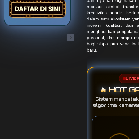
dan nyaman digunakan.
menjadi simbol transform
kreativitas penulis ber
dalam satu ekosistem ya
inovasi, kualitas, dan a
menghadirkan pengalama
personal, dan mampu m
bagi siapa pun yang ing
baru.
LIVE 
🔥 HOT G
Sistem mendetek
algoritma kemenang