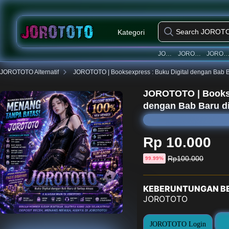
Kategori
JOROTOTO
JOROTOTO Login
JOROTOTO Daft
JOROTOTO Alternatif
JOROTOTO | Booksexpress : Buku Digital dengan Bab Baru di Setiap Ak
JOROTOTO | Bookse
dengan Bab Baru di
Rp 10.000
Harga
Rp100.000
diskon
99.99%
sebelum
diskon
KEBERUNTUNGAN B
JOROTOTO
J
JOROTOTO Login