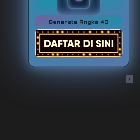
Generate Angka 4D