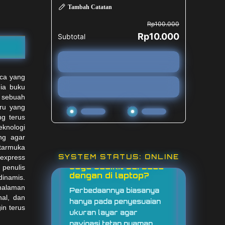
lokasi yang berbeda?
Tambah Catatan
Ya, selama Anda
harga
Rp100.000
menggunakan akun
sebelum
Rp10.000
Subtotal
sendiri dan koneksi
diskon
internet yang stabil, akun
tetap dapat diakses dari
berbagai lokasi sesuai
ca yang
ia buku
ketentuan yang berlaku.
 sebuah
ru yang
Kenapa tampilan
ng terus
JOROTOTO di ponsel
knologi
saya sedikit berbeda
ng agar
dengan di laptop?
ntarmuka
SYSTEM STATUS: ONLINE
sexpress
Perbedaannya biasanya
 penulis
hanya pada penyesuaian
dinamis.
ukuran layar agar
 halaman
navigasi tetap nyaman.
al, dan
Seluruh fitur utama tetap
n terus
dapat digunakan di kedua
perangkat.