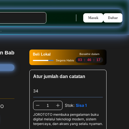
Masuk
Daftar
Alternatif
an Bab
Beli Lokal
Berakhir dalam
0
0
0
0
0
0
0
3
:
4
6
:
1
7
Segera Habis
3
jam
46
Atur jumlah dan catatan
menit
17
Terpilih:
34
detik
Stok
:
Sisa
1
TO
Saya sering
jumlah
bepergian ke luar
JOROTOTO membuka pengalaman buku
kota. Apakah akun
digital melalui teknologi modern, sistem
JOROTOTO tetap
terpercaya, dan akses yang selalu nyaman.
bisa diakses dari