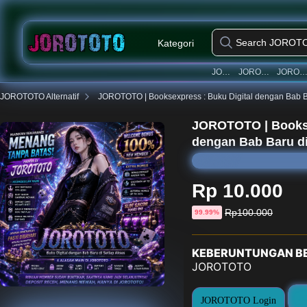
Kategori
JOROTOTO
JOROTOTO Login
JOROTOTO Daft
JOROTOTO Alternatif
JOROTOTO | Booksexpress : Buku Digital dengan Bab Baru di Setiap Ak
JOROTOTO | Bookse
dengan Bab Baru di
Rp 10.000
Harga
Rp100.000
diskon
99.99%
sebelum
diskon
KEBERUNTUNGAN B
JOROTOTO
J
JOROTOTO Login