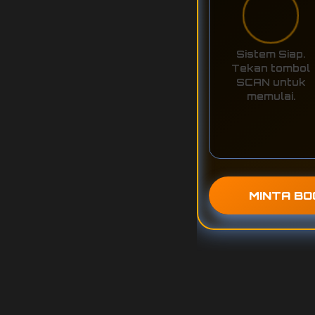
Sistem Siap.
Tekan tombol
SCAN untuk
memulai.
MINTA B