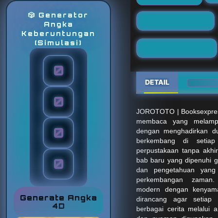
🎲 Generator
Angka
JOROTOTO Alternatif
Keberuntungan
(Simulasi)
JOROTOTO Slot Gacor
0
DETAIL
0
JOROTOTO
| Booksexpre
membaca yang melampa
0
dengan menghadirkan dun
berkembang di setiap
perpustakaan tanpa akhi
0
bab baru yang dipenuhi ga
dan pengetahuan yang 
perkembangan zaman. 
modern dengan kenyama
Generate Angka
dirancang agar setiap
4D
berbagai cerita melalui a