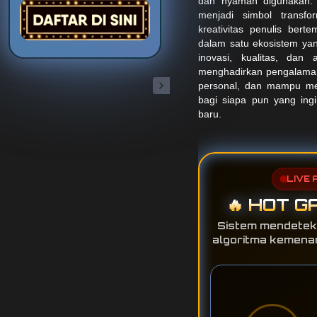
dan nyaman digunakan.
menjadi simbol transform
kreativitas penulis ber
dalam satu ekosistem ya
inovasi, kualitas, dan a
menghadirkan pengalama
personal, dan mampu m
bagi siapa pun yang ing
baru.
LIVE 
🔥 HOT G
Sistem mendetek
algoritma kemenang