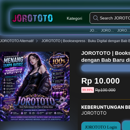
Kategori
JOROTOTO
JOROTOTO Login
JOROTOTO Daft
JOROTOTO Alternatif
JOROTOTO | Booksexpress : Buku Digital dengan Bab Baru di Setiap Ak
JOROTOTO | Bookse
dengan Bab Baru di
Rp 10.000
Harga
Rp100.000
diskon
99.99%
sebelum
diskon
KEBERUNTUNGAN B
JOROTOTO
J
JOROTOTO Login