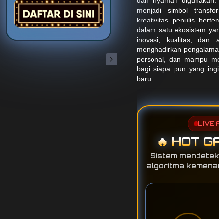
dan nyaman digunakan.
menjadi simbol transform
kreativitas penulis ber
dalam satu ekosistem ya
inovasi, kualitas, dan a
menghadirkan pengalama
personal, dan mampu m
bagi siapa pun yang ing
baru.
LIVE 
🔥 HOT G
Sistem mendetek
algoritma kemenang