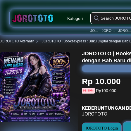
Kategori
JOROTOTO
JOROTOTO Login
JOROTOTO Daft
JOROTOTO Alternatif
JOROTOTO | Booksexpress : Buku Digital dengan Bab Baru di Setiap Ak
JOROTOTO | Bookse
dengan Bab Baru di
Rp 10.000
Harga
Rp100.000
diskon
99.99%
sebelum
diskon
KEBERUNTUNGAN B
JOROTOTO
J
JOROTOTO Login