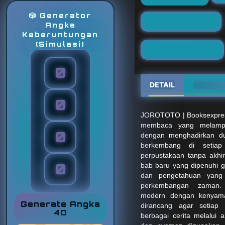
🎲 Generator
JOROTOTO Alternatif
Angka
Keberuntungan
(Simulasi)
JOROTOTO Slot Gacor
0
DETAIL
0
JOROTOTO
| Booksexpre
membaca yang melampa
0
dengan menghadirkan dun
berkembang di setiap
perpustakaan tanpa akhi
0
bab baru yang dipenuhi ga
dan pengetahuan yang 
perkembangan zaman. 
modern dengan kenyama
Generate Angka
dirancang agar setiap
4D
berbagai cerita melalui a