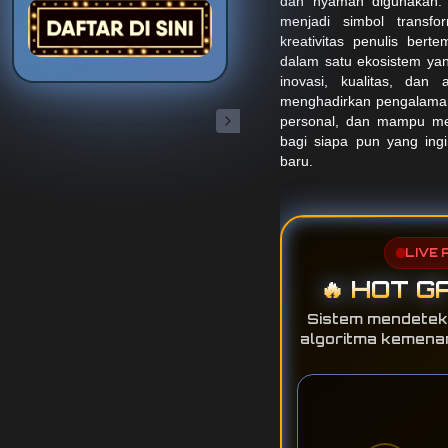
dan nyaman digunakan.
menjadi simbol transform
kreativitas penulis ber
dalam satu ekosistem ya
inovasi, kualitas, dan a
menghadirkan pengalama
personal, dan mampu m
bagi siapa pun yang ing
baru.
LIVE 
🔥 HOT G
Sistem mendetek
algoritma kemenang