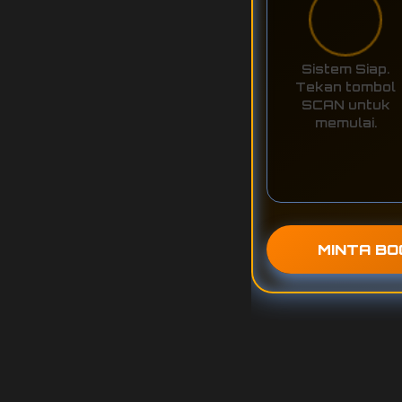
Sistem Siap.
Tekan tombol
SCAN untuk
memulai.
MINTA B