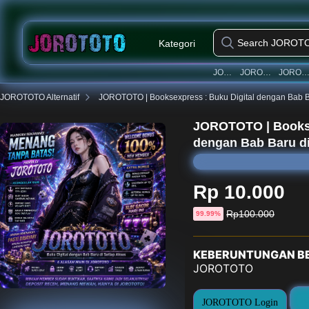
Kategori
JOROTOTO
JOROTOTO Login
JOROTOTO Daft
JOROTOTO Alternatif
JOROTOTO | Booksexpress : Buku Digital dengan Bab Baru di Setiap Ak
JOROTOTO | Bookse
dengan Bab Baru di
Rp 10.000
Harga
Rp100.000
diskon
99.99%
sebelum
diskon
KEBERUNTUNGAN B
JOROTOTO
J
JOROTOTO Login