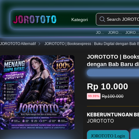
Kategori
JOROTOTO
JOROTOTO Login
JOROTOTO Daft
JOROTOTO Alternatif
JOROTOTO | Booksexpress : Buku Digital dengan Bab Baru di Setiap Ak
JOROTOTO | Bookse
dengan Bab Baru di
Rp 10.000
Harga
Rp100.000
diskon
99.99%
sebelum
diskon
KEBERUNTUNGAN B
JOROTOTO
J
JOROTOTO Login