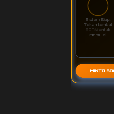
Sistem Siap.
Tekan tombol
SCAN untuk
memulai.
MINTA B