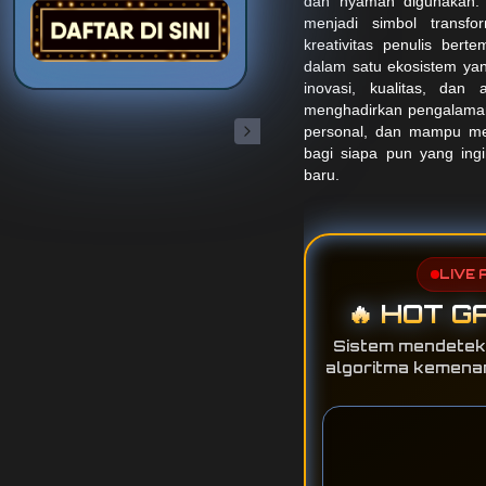
dan nyaman digunakan.
menjadi simbol transform
kreativitas penulis ber
dalam satu ekosistem ya
inovasi, kualitas, dan a
menghadirkan pengalama
personal, dan mampu m
bagi siapa pun yang ing
baru.
LIVE 
🔥 HOT G
Sistem mendetek
algoritma kemenang