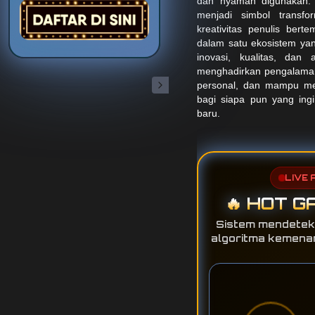
dan nyaman digunakan.
menjadi simbol transform
kreativitas penulis ber
dalam satu ekosistem ya
inovasi, kualitas, dan a
menghadirkan pengalama
personal, dan mampu m
bagi siapa pun yang ing
baru.
LIVE 
🔥 HOT G
Sistem mendetek
algoritma kemenang