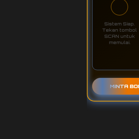
Sistem Siap.
Tekan tombol
SCAN untuk
memulai.
MINTA B