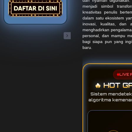
dan nyaman digunakan.
menjadi simbol transform
kreativitas penulis ber
dalam satu ekosistem ya
inovasi, kualitas, dan a
menghadirkan pengalama
personal, dan mampu m
bagi siapa pun yang ing
baru.
LIVE 
🔥 HOT G
Sistem mendetek
algoritma kemenang