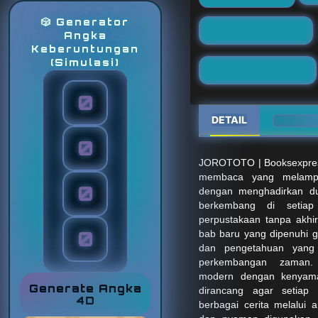
🎲 Generator
Angka
JOROTOTO Alternatif
Keberuntungan
(Simulasi)
JOROTOTO Slot Gacor
0
DETAIL
0
JOROTOTO
| Booksexpre
membaca yang melampa
0
dengan menghadirkan dun
berkembang di setiap
perpustakaan tanpa akhi
0
bab baru yang dipenuhi ga
dan pengetahuan yang 
perkembangan zaman. 
modern dengan kenyama
Generate Angka
dirancang agar setiap
4D
berbagai cerita melalui a