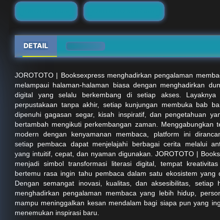
JOROTOTO Slot
JOROTOTO Slot Gacor
DETAIL
JOROTOTO
| Booksexpress menghadirkan pengalaman memba
melampaui halaman-halaman biasa dengan menghadirkan dun
digital yang selalu berkembang di setiap akses. Layaknya
perpustakaan tanpa akhir, setiap kunjungan membuka bab ba
dipenuhi gagasan segar, kisah inspiratif, dan pengetahuan ya
bertambah mengikuti perkembangan zaman. Menggabungkan te
modern dengan kenyamanan membaca, platform ini diranca
setiap pembaca dapat menjelajahi berbagai cerita melalui a
yang intuitif, cepat, dan nyaman digunakan. JOROTOTO | Book
menjadi simbol transformasi literasi digital, tempat kreativitas
bertemu rasa ingin tahu pembaca dalam satu ekosistem yang 
Dengan semangat inovasi, kualitas, dan aksesibilitas, setiap
menghadirkan pengalaman membaca yang lebih hidup, person
mampu meninggalkan kesan mendalam bagi siapa pun yang ingi
menemukan inspirasi baru.