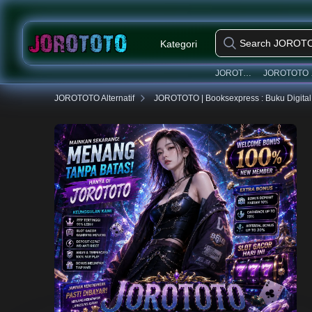
Kategori
JOROTOTO
JO
JOROTOTO Alternatif
JOROTOTO | Booksexpress : Buku Digital