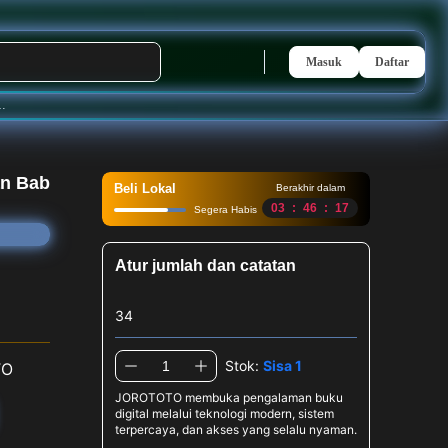
Masuk
Daftar
Alternatif
an Bab
Beli Lokal
Berakhir dalam
0
0
0
0
0
0
0
3
:
4
6
:
1
7
Segera Habis
3
jam
46
Atur jumlah dan catatan
menit
17
Terpilih:
34
detik
Saya sering
Stok
:
Sisa
1
TO
jumlah
bepergian ke luar
JOROTOTO membuka pengalaman buku
kota. Apakah akun
digital melalui teknologi modern, sistem
JOROTOTO tetap
terpercaya, dan akses yang selalu nyaman.
bisa diakses dari