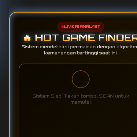
LIVE AI ANALYST
🔥 HOT GAME FINDE
Sistem mendeteksi permainan dengan algorit
kemenangan tertinggi saat ini.
Sistem Siap. Tekan tombol SCAN untuk
memulai.