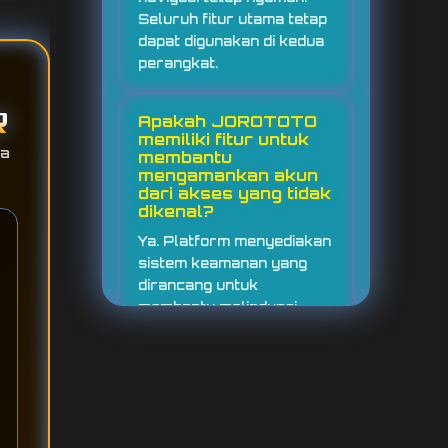
Apakah JOROTOTO
memiliki fitur untuk
membantu
mengamankan akun
R
dari akses yang tidak
dikenal?
ma
Ya. Platform menyediakan
sistem keamanan yang
dirancang untuk
membantu melindungi
akun pengguna, termasuk
verifikasi pada aktivitas
tertentu.
Jika saya lupa data
akun, apakah proses
pemulihannya
memerlukan waktu
lama?