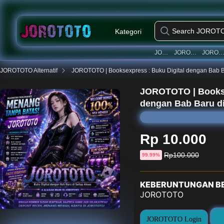
Kategori
JOROTOTO
JOROTOTO Login
JOROTOTO Daft
JOROTOTO Alternatif
JOROTOTO | Booksexpress : Buku Digital dengan Bab Baru di Setiap Ak
JOROTOTO | Bookse
dengan Bab Baru di
Rp 10.000
Harga
Rp100.000
diskon
99.99%
sebelum
diskon
KEBERUNTUNGAN B
JOROTOTO
J
JOROTOTO Login