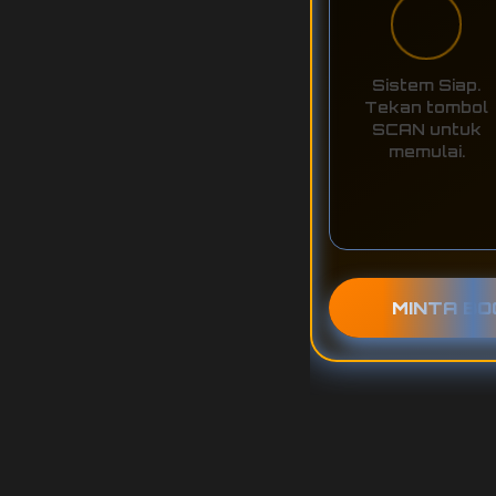
Sistem Siap.
Tekan tombol
SCAN untuk
memulai.
MINTA B