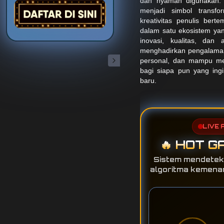
dan nyaman digunakan.
menjadi simbol transform
kreativitas penulis ber
dalam satu ekosistem ya
inovasi, kualitas, dan a
menghadirkan pengalama
personal, dan mampu m
bagi siapa pun yang ing
baru.
LIVE 
🔥 HOT G
Sistem mendetek
algoritma kemenang