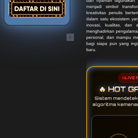
dan nyaman digunakan.
menjadi simbol transform
kreativitas penulis ber
dalam satu ekosistem ya
inovasi, kualitas, dan a
menghadirkan pengalama
personal, dan mampu m
bagi siapa pun yang ing
baru.
LIVE 
🔥 HOT G
Sistem mendetek
algoritma kemenang