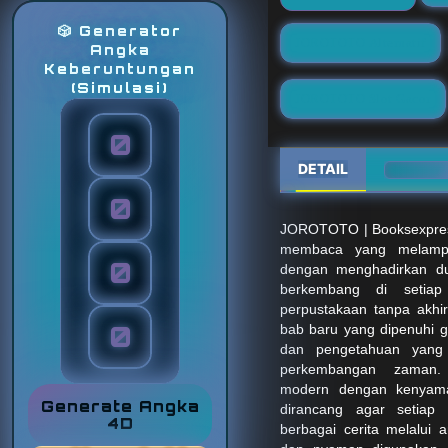
🎲 Generator
JOROTOTO Alternatif
Angka
Keberuntungan
(Simulasi)
JOROTOTO Slot Gacor
0
DETAIL
0
JOROTOTO
| Booksexpre
membaca yang melampa
0
dengan menghadirkan dun
berkembang di setiap
perpustakaan tanpa akhi
0
bab baru yang dipenuhi ga
dan pengetahuan yang 
perkembangan zaman. 
modern dengan kenyama
Generate Angka
dirancang agar setiap
4D
berbagai cerita melalui a