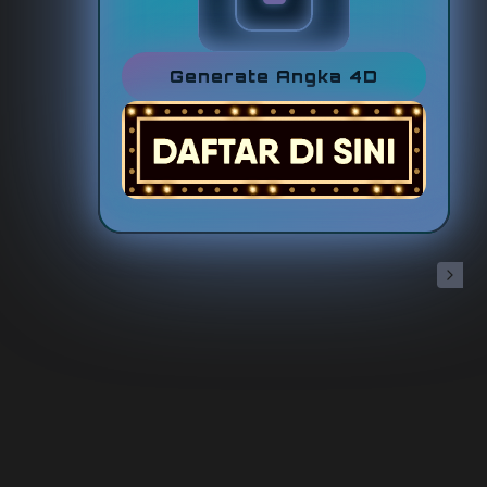
Generate Angka 4D