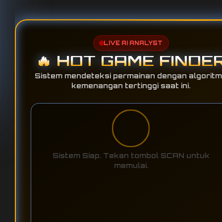
LIVE AI ANALYST
🔥 HOT GAME FINDE
Sistem mendeteksi permainan dengan algorit
kemenangan tertinggi saat ini.
Sistem Siap. Tekan tombol SCAN untuk
memulai.