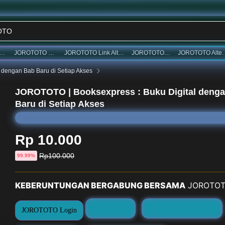
ROTOTO Login
JOROTOTO Daftar
JOROTOTO Link Alternatif
JOROTOTO Link
JOROTOTO 
 dengan Bab Baru di Setiap Akses
JOROTOTO | Booksexpress : Buku Digital deng
Baru di Setiap Akses
Rp 10.000
Harga
Rp100.000
diskon
99.99%
sebelum
diskon
KEBERUNTUNGAN BERGABUNG BERSAMA
JOROTO
JOROTOTO
JOROTOTO Alternatif
JOROTOTO Login