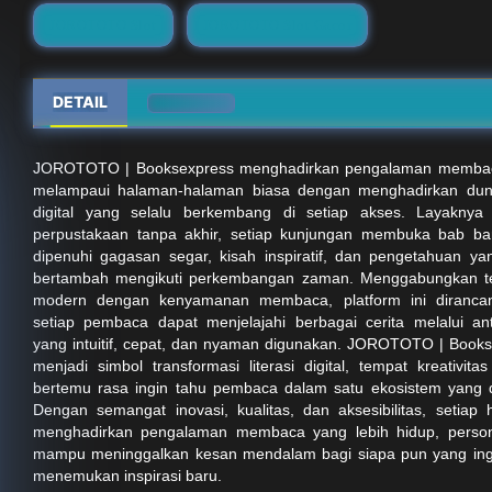
JOROTOTO Slot
JOROTOTO Slot Gacor
DETAIL
JOROTOTO
| Booksexpress menghadirkan pengalaman memba
melampaui halaman-halaman biasa dengan menghadirkan dun
digital yang selalu berkembang di setiap akses. Layaknya
perpustakaan tanpa akhir, setiap kunjungan membuka bab ba
dipenuhi gagasan segar, kisah inspiratif, dan pengetahuan ya
bertambah mengikuti perkembangan zaman. Menggabungkan te
modern dengan kenyamanan membaca, platform ini diranca
setiap pembaca dapat menjelajahi berbagai cerita melalui a
yang intuitif, cepat, dan nyaman digunakan. JOROTOTO | Book
menjadi simbol transformasi literasi digital, tempat kreativitas
bertemu rasa ingin tahu pembaca dalam satu ekosistem yang 
Dengan semangat inovasi, kualitas, dan aksesibilitas, setiap
menghadirkan pengalaman membaca yang lebih hidup, person
mampu meninggalkan kesan mendalam bagi siapa pun yang ingi
menemukan inspirasi baru.