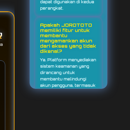
Apakah JOROTOTO
memiliki fitur untuk
membantu
mengamankan akun
dari akses yang tidak
R
dikenal?
Ya. Platform menyediakan
ma
sistem keamanan yang
dirancang untuk
membantu melindungi
akun pengguna, termasuk
verifikasi pada aktivitas
tertentu.
Jika saya lupa data
akun, apakah proses
pemulihannya
memerlukan waktu
lama?
Tidak selalu. Selama data