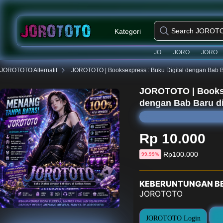
Kategori
JOROTOTO
JOROTOTO Login
JOROTOTO Daft
JOROTOTO Alternatif
JOROTOTO | Booksexpress : Buku Digital dengan Bab Baru di Setiap Ak
JOROTOTO | Bookse
dengan Bab Baru di
Rp 10.000
Harga
Rp100.000
diskon
99.99%
sebelum
diskon
KEBERUNTUNGAN B
JOROTOTO
J
JOROTOTO Login