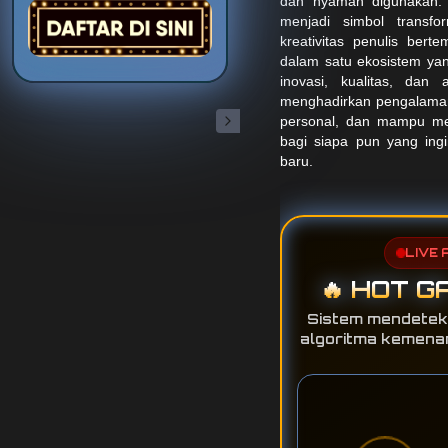
dan nyaman digunakan.
menjadi simbol transform
kreativitas penulis ber
dalam satu ekosistem ya
inovasi, kualitas, dan a
menghadirkan pengalama
personal, dan mampu m
bagi siapa pun yang ing
baru.
LIVE 
🔥 HOT G
Sistem mendetek
algoritma kemenang