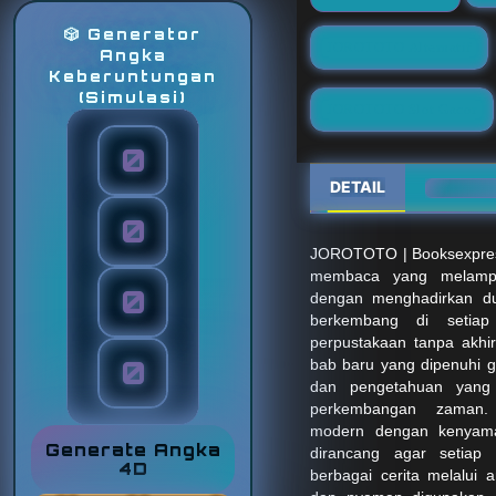
🎲 Generator
JOROTOTO Alternatif
Angka
Keberuntungan
(Simulasi)
JOROTOTO Slot Gacor
0
DETAIL
0
JOROTOTO
| Booksexpre
membaca yang melampa
0
dengan menghadirkan dun
berkembang di setiap
perpustakaan tanpa akhi
0
bab baru yang dipenuhi ga
dan pengetahuan yang 
perkembangan zaman. 
modern dengan kenyama
Generate Angka
dirancang agar setiap
4D
berbagai cerita melalui a