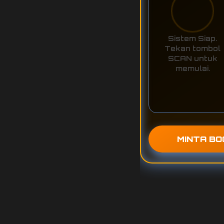
Sistem Siap.
Tekan tombol
SCAN untuk
memulai.
MINTA B