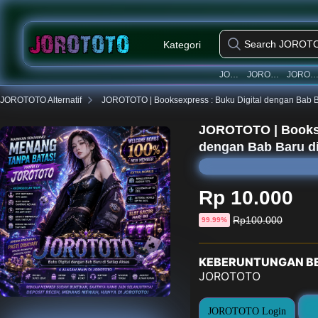
Kategori
JOROTOTO
JOROTOTO Login
JOROTOTO Daft
JOROTOTO Alternatif
JOROTOTO | Booksexpress : Buku Digital dengan Bab Baru di Setiap Ak
JOROTOTO | Bookse
dengan Bab Baru di
Rp 10.000
Harga
Rp100.000
diskon
99.99%
sebelum
diskon
KEBERUNTUNGAN B
JOROTOTO
J
JOROTOTO Login