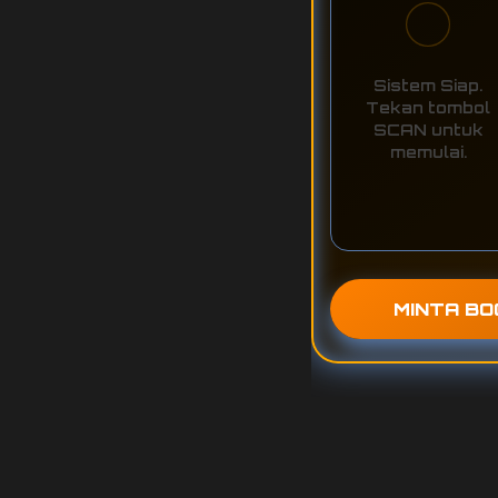
Sistem Siap.
Tekan tombol
SCAN untuk
memulai.
MINTA B