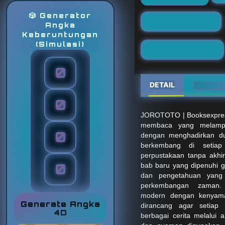
🎲 Generator
JOROTOTO Alternatif
Angka
Keberuntungan
(Simulasi)
JOROTOTO Slot Gacor
0
DETAIL
0
JOROTOTO
| Booksexpre
membaca yang melampa
0
dengan menghadirkan dun
berkembang di setiap
perpustakaan tanpa akhi
0
bab baru yang dipenuhi ga
dan pengetahuan yang 
perkembangan zaman. 
modern dengan kenyama
Generate Angka
dirancang agar setiap
4D
berbagai cerita melalui a