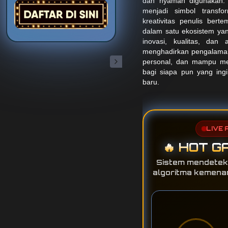
dan nyaman digunakan.
menjadi simbol transform
kreativitas penulis ber
dalam satu ekosistem ya
inovasi, kualitas, dan a
menghadirkan pengalama
personal, dan mampu m
bagi siapa pun yang ing
baru.
LIVE 
🔥 HOT G
Sistem mendetek
algoritma kemenang