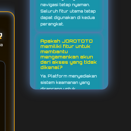
perangkat.
Apakah JOROTOTO
memiliki fitur untuk
membantu
R
mengamankan akun
dari akses yang tidak
ma
dikenal?
Ya. Platform menyediakan
sistem keamanan yang
dirancang untuk
membantu melindungi
akun pengguna, termasuk
verifikasi pada aktivitas
tertentu.
Jika saya lupa data
akun, apakah proses
pemulihannya
memerlukan waktu