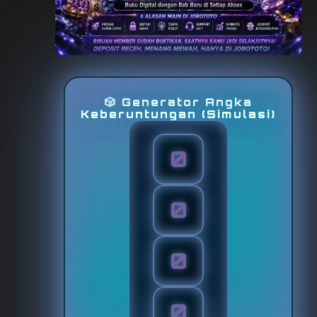
🎲 Generator Angka
Keberuntungan (Simulasi)
0
0
0
0