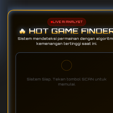
LIVE AI ANALYST
🔥 HOT GAME FINDE
Sistem mendeteksi permainan dengan algorit
kemenangan tertinggi saat ini.
Sistem Siap. Tekan tombol SCAN untuk
memulai.