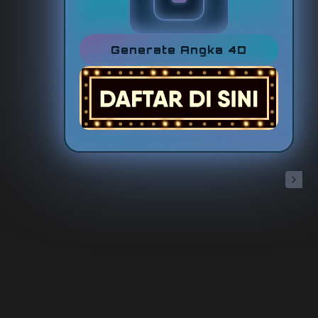
Generate Angka 4D