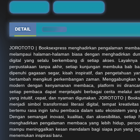
JOROTOTO Slot
JOROTOTO Slot Gacor
DETAIL
JOROTOTO
| Booksexpress menghadirkan pengalaman memba
melampaui halaman-halaman biasa dengan menghadirkan dun
digital yang selalu berkembang di setiap akses. Layaknya
perpustakaan tanpa akhir, setiap kunjungan membuka bab ba
dipenuhi gagasan segar, kisah inspiratif, dan pengetahuan ya
bertambah mengikuti perkembangan zaman. Menggabungkan te
modern dengan kenyamanan membaca, platform ini diranca
setiap pembaca dapat menjelajahi berbagai cerita melalui a
yang intuitif, cepat, dan nyaman digunakan. JOROTOTO | Book
menjadi simbol transformasi literasi digital, tempat kreativitas
bertemu rasa ingin tahu pembaca dalam satu ekosistem yang 
Dengan semangat inovasi, kualitas, dan aksesibilitas, setiap
menghadirkan pengalaman membaca yang lebih hidup, person
mampu meninggalkan kesan mendalam bagi siapa pun yang ingi
menemukan inspirasi baru.