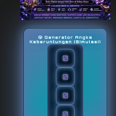
🎲 Generator Angka
Keberuntungan (Simulasi)
0
0
0
0