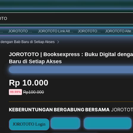
ROTOTO Login
JOROTOTO Daftar
JOROTOTO Link Alternatif
JOROTOTO Link
JOROTOTO 
 dengan Bab Baru di Setiap Akses
JOROTOTO | Booksexpress : Buku Digital deng
Baru di Setiap Akses
Rp 10.000
Harga
Rp100.000
diskon
99.99%
sebelum
diskon
KEBERUNTUNGAN BERGABUNG BERSAMA
JOROTO
JOROTOTO
JOROTOTO Alternatif
JOROTOTO Login