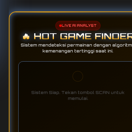
LIVE AI ANALYST
🔥 HOT GAME FINDE
Sistem mendeteksi permainan dengan algorit
kemenangan tertinggi saat ini.
Sistem Siap. Tekan tombol SCAN untuk
memulai.