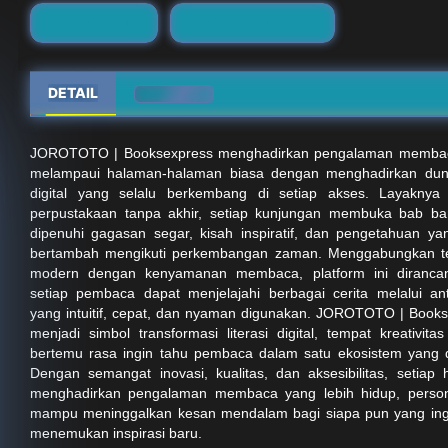
JOROTOTO Slot
JOROTOTO Slot Gacor
DETAIL
JOROTOTO
| Booksexpress menghadirkan pengalaman memba
melampaui halaman-halaman biasa dengan menghadirkan dun
digital yang selalu berkembang di setiap akses. Layaknya
perpustakaan tanpa akhir, setiap kunjungan membuka bab ba
dipenuhi gagasan segar, kisah inspiratif, dan pengetahuan ya
bertambah mengikuti perkembangan zaman. Menggabungkan te
modern dengan kenyamanan membaca, platform ini diranca
setiap pembaca dapat menjelajahi berbagai cerita melalui a
yang intuitif, cepat, dan nyaman digunakan. JOROTOTO | Book
menjadi simbol transformasi literasi digital, tempat kreativitas
bertemu rasa ingin tahu pembaca dalam satu ekosistem yang 
Dengan semangat inovasi, kualitas, dan aksesibilitas, setiap
menghadirkan pengalaman membaca yang lebih hidup, person
mampu meninggalkan kesan mendalam bagi siapa pun yang ingi
menemukan inspirasi baru.