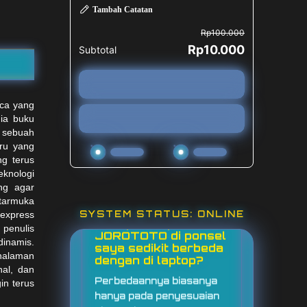
JOROTOTO tetap
Tambah Catatan
bisa diakses dari
lokasi yang berbeda?
harga
Rp100.000
sebelum
Rp10.000
Ya, selama Anda
Subtotal
diskon
menggunakan akun
sendiri dan koneksi
internet yang stabil, akun
ca yang
tetap dapat diakses dari
ia buku
berbagai lokasi sesuai
 sebuah
ketentuan yang berlaku.
ru yang
ng terus
knologi
Kenapa tampilan
ng agar
JOROTOTO di ponsel
ntarmuka
saya sedikit berbeda
SYSTEM STATUS: ONLINE
dengan di laptop?
sexpress
 penulis
Perbedaannya biasanya
dinamis.
hanya pada penyesuaian
 halaman
ukuran layar agar
al, dan
navigasi tetap nyaman.
n terus
Seluruh fitur utama tetap